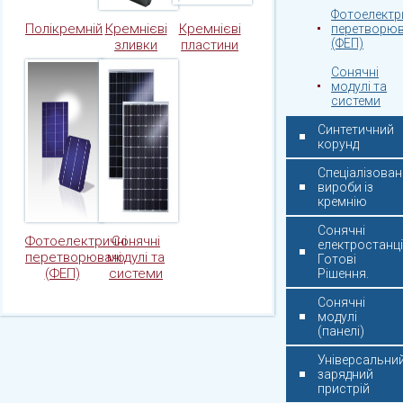
Фотоелектр
Полікремній
Кремнієві
Кремнієві
перетворюв
(ФЕП)
зливки
пластини
Сонячні
модулі та
системи
Синтетичний
корунд
Спеціалізован
вироби із
кремнію
Сонячні
Фотоелектричні
Сонячні
електростанції
перетворювачі
модулі та
Готові
(ФЕП)
системи
Рішення.
Сонячні
модулі
(панелі)
Універсальни
зарядний
пристрій