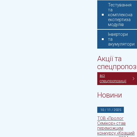
Тестування
та
комплексна
експертиза
модулів
Інвертори
та
акумулятори
Акції та
спецпропоз
всі
спецпропозиції
Новини
10 / 11 / 2025
ТОВ «Пролог
Семікор» став
переможцем
конкурсу «Кращий