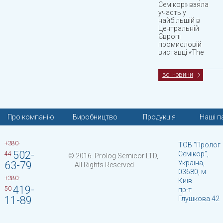
Семікор» взяла
участь у
найбільшій в
Центральній
Європі
промисловій
виставці «The
всі новини
Про компанію
Виробництво
Продукція
Наші п
+380-
ТОВ "Пролог
502-
Семікор",
44
© 2016. Prolog Semicor LTD,
Україна,
63-79
All Rights Reserved.
03680, м.
+380-
Київ
419-
50
пр-т
11-89
Глушкова 42