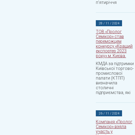
пʼятиріччя
28 / 11 / 2024
ТОВ «Пролог
Семікор» став
переможцем
конкурсу «Кращий
експортер 2023
року» м. Києва.
КМДА за підтримки
Київської торгово-
промислової
палати (КТПП)
визначила
столичні
підприємства, які
26 / 11 / 2024
Компанія «Пролог
Семікор» взяла
участь у