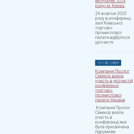
експортер 2024
року» м. Києва.
24 жовтня 2025
року в конференц-
залі Київської
торгово-
промислової
палати відбулося
урочисте
17 / 02 / 2025
Компанія Пролог
Семікор взяла
участь в урочистій
конференції
торгово-
промислової
палати України
Компанія Пролог
Семікор взяла
участь в
конференції,яка
була присвячена
підсумкам