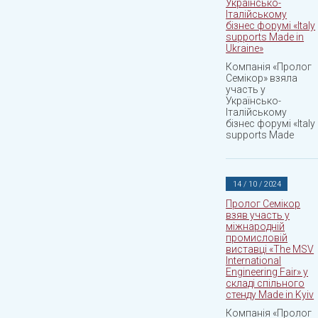
Українсько-
Італійському
бізнес форумі «Italy
supports Made in
Ukraine»
Компанія «Пролог
Семікор» взяла
участь у
Українсько-
Італійському
бізнес форумі «Italy
supports Made
14 / 10 / 2024
Пролог Семікор
взяв участь у
міжнародній
промисловій
виставці «The MSV
International
Engineering Fair» у
складі спільного
стенду Made in Kyiv
Компанія «Пролог