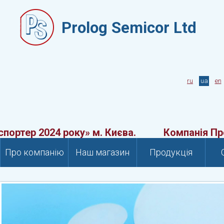
Prolog Semicor Ltd
ru
ua
en
тер 2024 року» м. Києва.
Компанія Проло
Про компанію
Наш магазин
Продукція