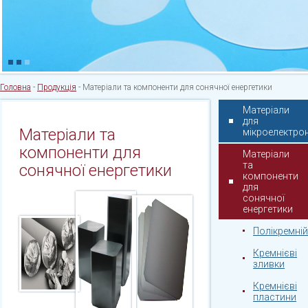
Головна
-
Продукція
-
Матеріали та компоненти для сонячної енергетики
Матеріали
для
Матеріали та
мікроелектрон
компоненти для
Матеріали
та
сонячної енергетики
компоненти
для
сонячної
енергетики
Полікремні
Кремнієві
зливки
Кремнієві
пластини