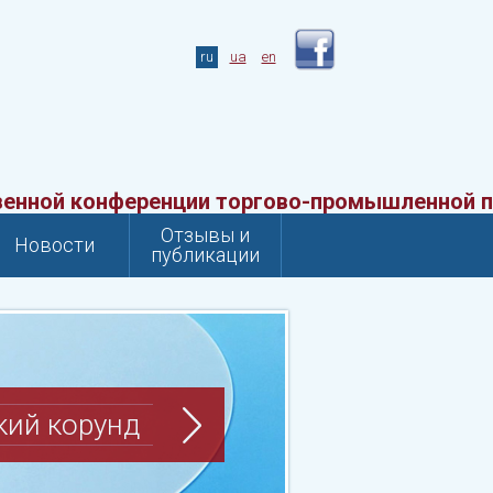
ru
ua
en
й конференции торгово-промышленной палат
Отзывы и
Новости
публикации
энергетика
ктующие