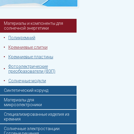
Материалы и компоненты для
солнечной энергетики
Поликремний
Кремниевые слитки
Кремниевые пластины
Фотоэлектрические
преобразователи (ФЭП)
Солнечные модули
Синтетический корунд
Материалы для
микроэлектроники
Специализированные изделия из
кремния
Солнечные электростанции.
Готовые решения.