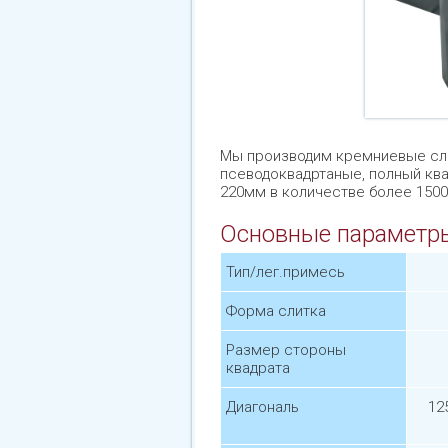
Мы производим кремниевые сли
псеводоквадртаные, полный ква
220мм в количестве более 1500
Основные параметр
Тип/лег.примесь
Форма слитка
Размер стороны
квадрата
Диагональ
12