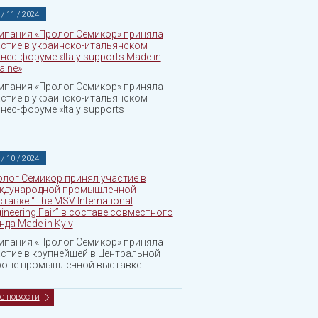
 / 11 / 2024
мпания «Пролог Семикор» приняла
стие в украинско-итальянском
нес-форуме «Italy supports Made in
aine»
мпания «Пролог Семикор» приняла
стие в украинско-итальянском
нес-форуме «Italy supports
 / 10 / 2024
лог Семикор принял участие в
ждународной промышленной
тавке “The MSV International
ineering Fair” в составе совместного
нда Made in Kyiv
мпания «Пролог Семикор» приняла
стие в крупнейшей в Центральной
ропе промышленной выставке
е новости