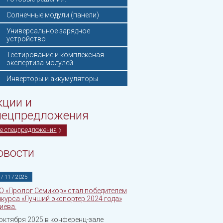
Солнечные модули (панели)
Универсальное зарядное
устройство
Тестирование и комплексная
экспертиза модулей
Инверторы и аккумуляторы
кции и
пецпредложения
е спецпредложения
овости
 / 11 / 2025
О «Пролог Семикор» стал победителем
курса «Лучший экспортер 2024 года»
Киева.
октября 2025 в конференц-зале