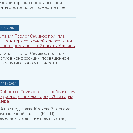
евской торгово-промышленной
латы состоялось торжественное
 / 02 / 2025
мпания Пролог Семикор приняла
астие в торжественной конференции
ргово-промышленной палаты Украины
мпания Пролог Семикор приняла
астие в конференции, посвященной
гам пятилетия деятельности
 / 11 / 2024
О «Пролог Семикор» стал победителем
курса «Лучший экспортер 2023 года»
Киева.
А при поддержке Киевской торгово-
омышленной палаты (КТПП)
еделила столичные предприятия,