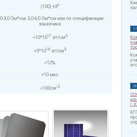
Ки
о
(100) ±3
па
,0-3,0 Ом*см; 3,0-6,0 Ом*см или по спецификации
заказчика
17
17
3
<10*10
ат/cм
Ко
уч
то
16
3
<5*10
ат/cм
Ко
уч
<12%
ито
>10 мкс
-2
28
<100cм
ОО
кон
г. 
КГГ
пр
опр