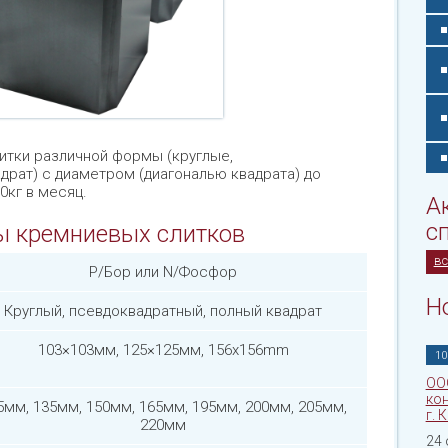
тки различной формы (круглые,
драт) с диаметром (диагональю квадрата) до
0кг в месяц.
А
с
ы кремниевых слитков
вс
P/Бор или N/Фосфор
Н
Круглый, псевдоквадратный, полный квадрат
103×103мм, 125×125мм, 156x156mm
10
ОО
кон
5мм, 135мм, 150мм, 165мм, 195мм, 200мм, 205мм,
г. 
220мм
24 