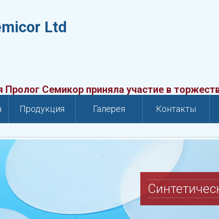
emicor Ltd
ог Семикор приняла участие в торжественно
н
Продукция
Галерея
Контакты
Солнечная 
системы и компле