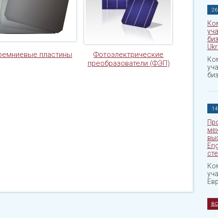
26
Ко
уча
биз
Ukr
ремниевые пластины
Фотоэлектрические
Ко
преобразователи (ФЭП)
уча
биз
14
Про
ме
выс
Eng
сте
Ко
уча
Ев
вс