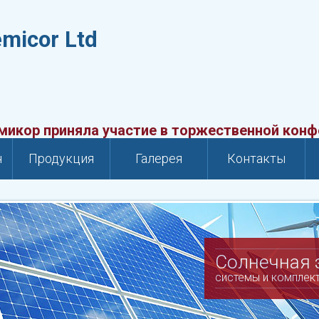
emicor Ltd
р приняла участие в торжественной конфере
н
Продукция
Галерея
Контакты
Солнечная 
системы и компле