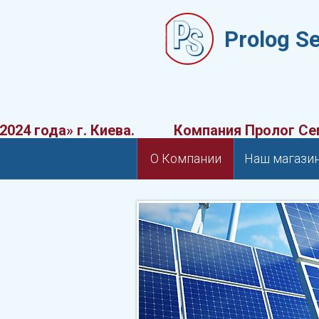
Prolog S
ода» г. Киева.
Компания Пролог Семико
О Компании
Наш магази