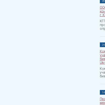
28
ОО
кон
г. 
КГГ
пр
опр
26
Ко
уча
биз
Ukr
Ко
уча
биз
14
Про
ме