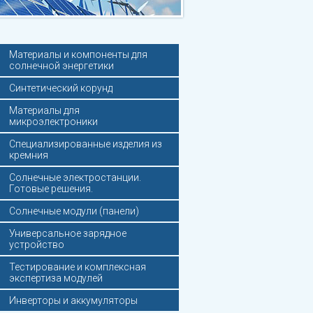
Материалы и компоненты для
солнечной энергетики
Синтетический корунд
Материалы для
микроэлектроники
Специализированные изделия из
кремния
Солнечные электростанции.
Готовые решения.
Солнечные модули (панели)
Универсальное зарядное
устройство
Тестирование и комплексная
экспертиза модулей
Инверторы и аккумуляторы