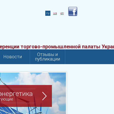
ru
ua
en
нции торгово-промышленной палаты Украины
Отзывы и
Новости
публикации
энергетика
ктующие