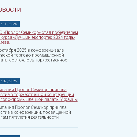
овости
 / 11 / 2025
О «Пролог Семикор» стал победителем
курса «Лучший экспортер 2024 года»
Киева.
октября 2025 в конференц-зале
евской торгово-промышленной
латы состоялось торжественное
 / 02 / 2025
мпания Пролог Семикор приняла
астие в торжественной конференции
ргово-промышленной палаты Украины
мпания Пролог Семикор приняла
астие в конференции, посвященной
гам пятилетия деятельности