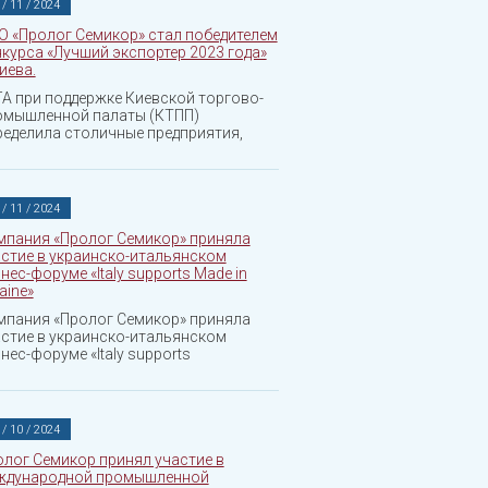
 / 11 / 2024
О «Пролог Семикор» стал победителем
курса «Лучший экспортер 2023 года»
Киева.
А при поддержке Киевской торгово-
омышленной палаты (КТПП)
еделила столичные предприятия,
 / 11 / 2024
мпания «Пролог Семикор» приняла
стие в украинско-итальянском
нес-форуме «Italy supports Made in
aine»
мпания «Пролог Семикор» приняла
стие в украинско-итальянском
нес-форуме «Italy supports
 / 10 / 2024
лог Семикор принял участие в
ждународной промышленной