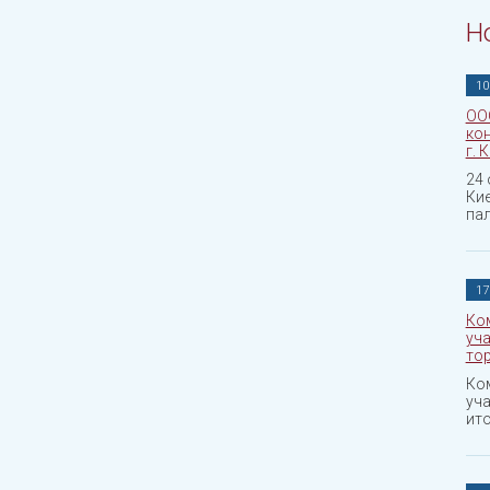
Н
10
ОО
кон
г. 
24 
Ки
па
17
Ко
уч
то
Ко
уч
ито